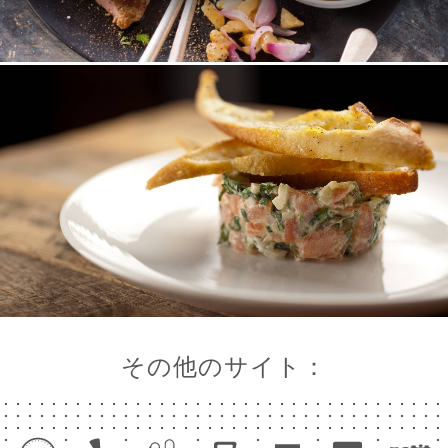
ー
約
ャ
リ
ビ
ー
ニ
ー
絡
その他のサイト：